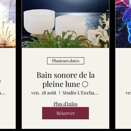
Plusieurs dates
Bain sonore de la

pleine lune 🌕
Studio L'Enchanteur
ven. 28 août
Studio L'Enchanteur
ve
Plus d'infos
Réserver