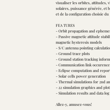
visualiser les orbites, attitudes, 
solaires, puissance générée, et 
et de la configuration choisie du s
FEA TURES
- Orbit propagation and ephemer
- Passive magnetic attitude stabil
magnetic hysteresis models
- S/C antenna pointing calculati
- Ground trace plots
- Ground station tracking informa
- Communication link occurence
- Eclipse computation and repor
- Solar cells power generation
- Thermal simulations for 2nd a
- 22 simulation graphics and plot
- Simulation results and data lo
Allez-y, amusez-vous!