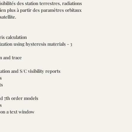
visibilités des station terrestres, radiations
bien plus à partir des paramètres orbitaux
atellite.
is calculation
ization using hysteresis materials - 3
on and trace
tion and S/C visibility reports
s
ts
nd 7th order models
s
g on a text window