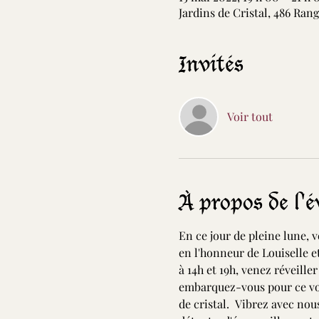
Jardins de Cristal, 486 Ran
Invités
Voir tout
À propos de l'
En ce jour de pleine lune, 
en l'honneur de Louiselle e
à 14h et 19h, venez réveill
embarquez-vous pour ce voy
de cristal.  Vibrez avec nou