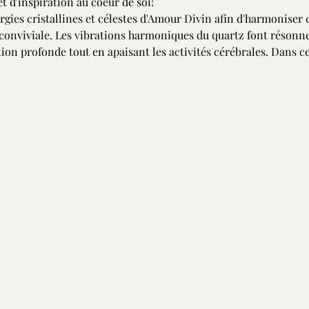
t d'inspiration au coeur de soi!
gies cristallines et célestes d'Amour Divin afin d'harmoniser 
conviviale. Les vibrations harmoniques du quartz font résonner
ion profonde tout en apaisant les activités cérébrales. Dans cet 