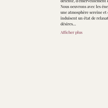
détente, d'émerveillement e
Nous oeuvrons avec les éner
une atmosphère sereine et 
induisent un état de relaxat
désires…
Afficher plus