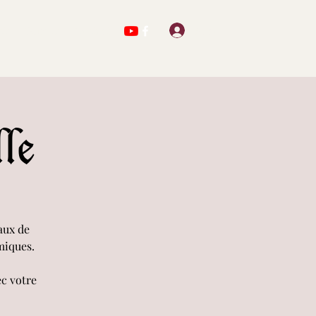
Se connecter
ts
Oeuvres
Contact
le
aux de
miques.
c votre