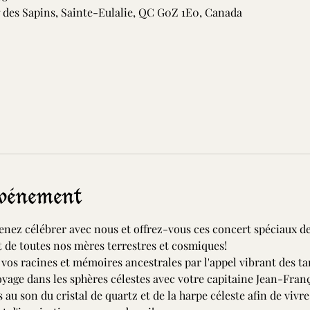
g des Sapins, Sainte-Eulalie, QC G0Z 1E0, Canada
événement
venez célébrer avec nous et offrez-vous ces concert spéciaux de 
t de toutes nos mères terrestres et cosmiques!
er vos racines et mémoires ancestrales par l'appel vibrant des 
age dans les sphères célestes avec votre capitaine Jean-Franç
s au son du cristal de quartz et de la harpe céleste afin de vivr