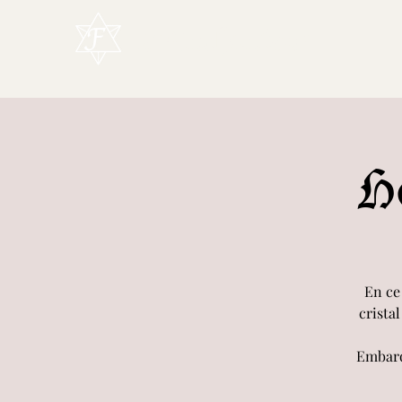
L'Enchanteur
H
En ce
crista
Embarq