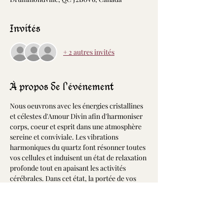
Invités
+ 2 autres invités
À propos de l'événement
Nous oeuvrons avec les énergies cristallines 
et célestes d'Amour Divin afin d'harmoniser 
corps, coeur et esprit dans une atmosphère 
sereine et conviviale. Les vibrations 
harmoniques du quartz font résonner toutes 
vos cellules et induisent un état de relaxation 
profonde tout en apaisant les activités 
cérébrales. Dans cet état, la portée de vos 
désires et intentions est décuplée permettant 
ainsi d'accélérer leurs manifestations dans 
votre vie.
Alors, embarquez-vous pour ce voyage 