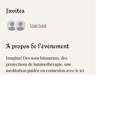
Invités
Voir tout
À propos de l'événement
Imagine! Des sons binauraux, des 
projections de luminothérapie, une 
méditation guidée en connexion avec le ici 
maintenant et l'énergie du groupe présent, 
langage de lumière, et plus encore! Tout ça 
dans un même événement! 🤩
Réserve ta place sur  
https://www.rayonnezlalumiere.com/