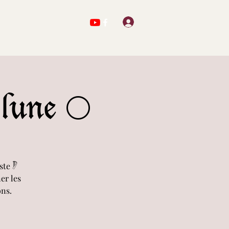
Se connecter
ts
Oeuvres
Contact
 lune 🌕
te 𓏢
er les
ons.