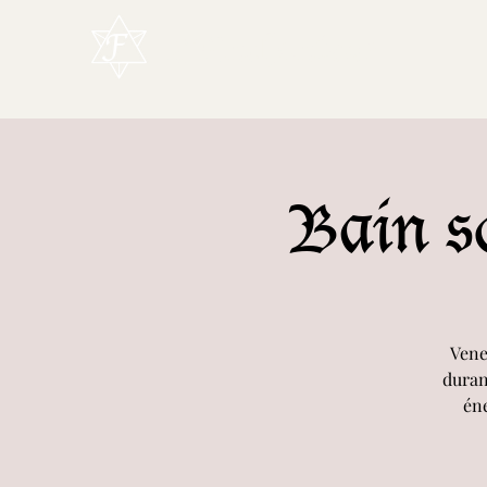
L'Enchanteur
Bain so
Vene
duran
éne