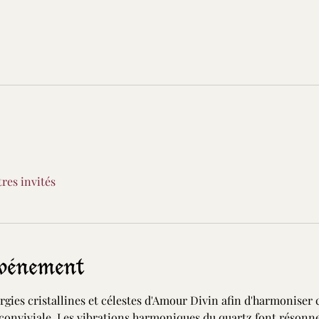
tres invités
événement
gies cristallines et célestes d'Amour Divin afin d'harmoniser 
conviviale. Les vibrations harmoniques du quartz font résonner