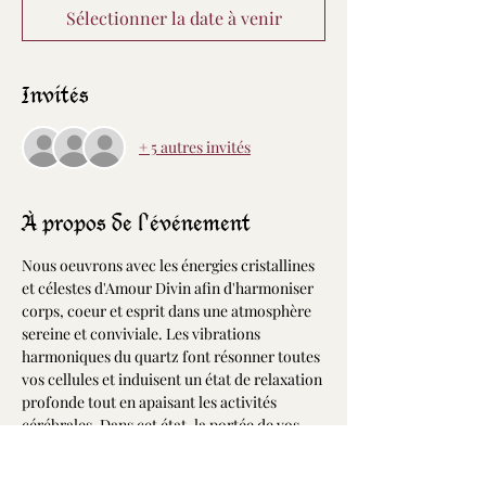
Sélectionner la date à venir
Invités
+ 5 autres invités
À propos de l'événement
Nous oeuvrons avec les énergies cristallines 
et célestes d'Amour Divin afin d'harmoniser 
corps, coeur et esprit dans une atmosphère 
sereine et conviviale. Les vibrations 
harmoniques du quartz font résonner toutes 
vos cellules et induisent un état de relaxation 
profonde tout en apaisant les activités 
cérébrales. Dans cet état, la portée de vos 
désires et intentions est décuplée permettant 
ainsi d'accélérer leurs manifestations dans 