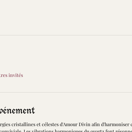
tres invités
événement
gies cristallines et célestes d'Amour Divin afin d'harmoniser 
conviviale. Les vibrations harmoniques du quartz font résonner