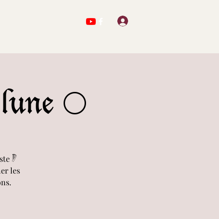
Se connecter
ts
Oeuvres
Contact
 lune 🌕
te 𓏢
er les
ons.