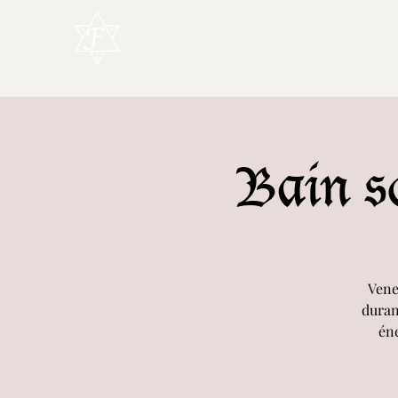
L'Enchanteur
Bain so
Vene
duran
éne