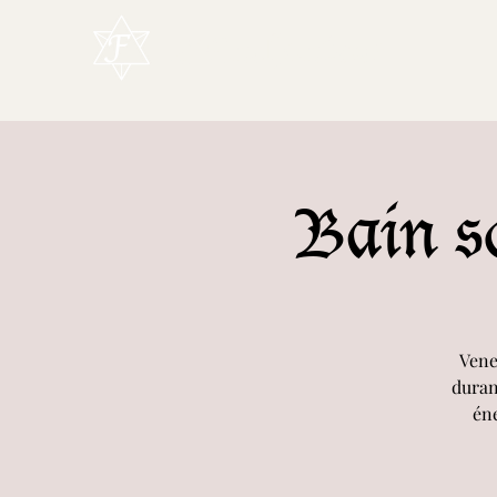
L'Enchanteur
Bain so
Vene
duran
éne