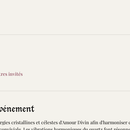
tres invités
événement
gies cristallines et célestes d'Amour Divin afin d'harmoniser 
conviviale. Les vibrations harmoniques du quartz font résonner