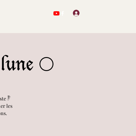
Se connecter
ts
Oeuvres
Contact
 lune 🌕
te 𓏢
er les
ons.