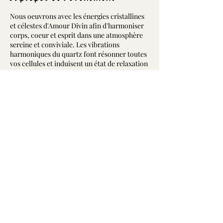
Nous oeuvrons avec les énergies cristallines
et célestes d'Amour Divin afin d'harmoniser
corps, coeur et esprit dans une atmosphère
sereine et conviviale. Les vibrations
harmoniques du quartz font résonner toutes
vos cellules et induisent un état de relaxation
profonde tout en apaisant les activités
cérébrales. Dans cet état, la portée de vos
désires et intentions est décuplée permettant
ainsi d'accélérer leurs manifestations dans
votre vie.
Alors, embarquez-vous pour ce voyage
vibrant dans les plans de la Conscience avec
votre capitaine Jean-François à bord des
Partager cet événement
vaisseaux de quartz!
Libre contribution