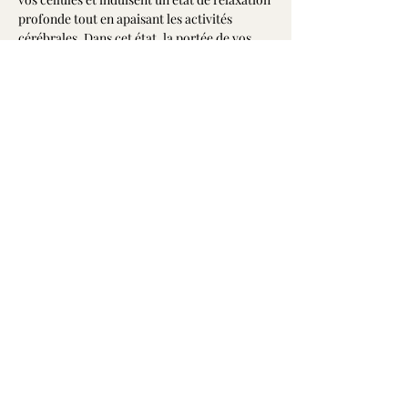
profonde tout en apaisant les activités 
cérébrales. Dans cet état, la portée de vos 
désires et intentions est décuplée permettant 
ainsi d'accélérer leurs manifestations dans 
votre vie.
Alors, embarquez-vous pour ce voyage 
vibrant dans les plans de la Conscience avec 
votre capitaine Jean-François à bord des 
vaisseaux de quartz!
Libre contribution
Partager cet événement