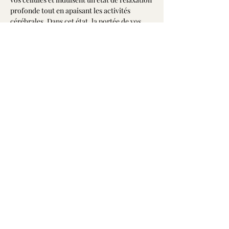
profonde tout en apaisant les activités 
cérébrales. Dans cet état, la portée de vos 
désires et intentions est décuplée permettant 
ainsi d'accélérer leurs manifestations dans 
votre vie.
Alors, embarquez-vous pour ce voyage 
vibrant dans les plans de la Conscience avec 
votre capitaine Jean-François à bord des 
vaisseaux de quartz!
Libre contribution
Partager cet événement