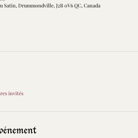
du Satin, Drummondville, J2B 0V6 QC, Canada
tres invités
événement