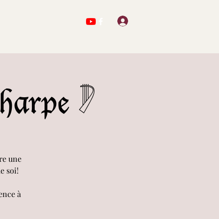
Se connecter
ts
Oeuvres
Contact
harpe 𓏢
vre une
e soi!
nce à