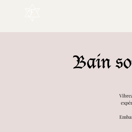
L'Enchanteur
Bain so
Vibrez
expér
Embar