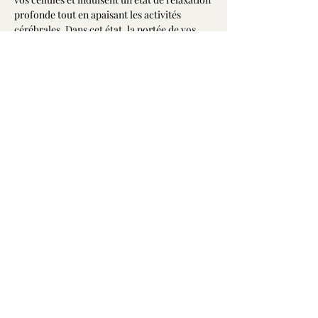
profonde tout en apaisant les activités 
cérébrales. Dans cet état, la portée de vos 
désires et intentions est décuplée permettant 
ainsi d'accélérer leurs manifestations dans 
votre vie.
Alors, embarquez-vous pour ce voyage 
vibrant dans les plans de la Conscience avec 
votre capitaine Jean-François à bord des 
vaisseaux de quartz!
Libre contribution
Partager cet événement