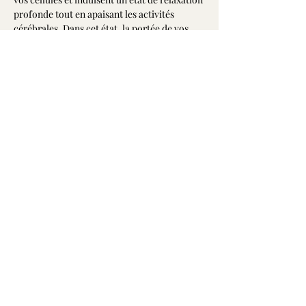
profonde tout en apaisant les activités 
cérébrales. Dans cet état, la portée de vos 
désires et intentions est décuplée permettant 
ainsi d'accélérer leurs manifestations dans 
votre vie.
Alors, embarquez-vous pour ce voyage 
vibrant dans les plans de la Conscience avec 
votre capitaine Jean-François à bord des 
vaisseaux de quartz!
Libre contribution
Partager cet événement