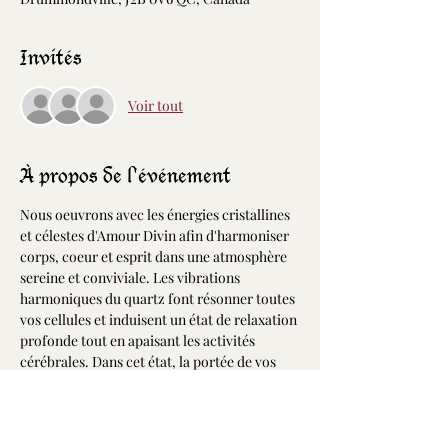
Invités
Voir tout
À propos de l'événement
Nous oeuvrons avec les énergies cristallines 
et célestes d'Amour Divin afin d'harmoniser 
corps, coeur et esprit dans une atmosphère 
sereine et conviviale. Les vibrations 
harmoniques du quartz font résonner toutes 
vos cellules et induisent un état de relaxation 
profonde tout en apaisant les activités 
cérébrales. Dans cet état, la portée de vos 
désires et intentions est décuplée permettant 
ainsi d'accélérer leurs manifestations dans 
votre vie.
Alors, embarquez-vous pour ce voyage 