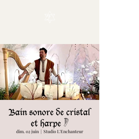
L'Enchanteur
Bain sonore de cristal
et harpe 𓏢
dim. 02 juin
  |  
Studio L'Enchanteur